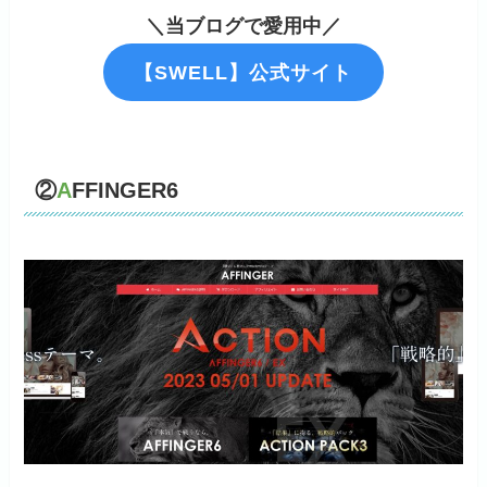
＼当ブログで愛用中／
【SWELL】公式サイト
②
A
FFINGER6