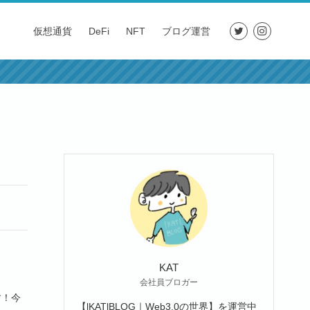
仮想通貨
DeFi
NFT
ブログ運営
KAT
会社員ブロガー
す！今
【lKATlBLOG｜Web3.0の世界】を運営中